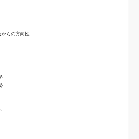
れからの方向性
勢
勢
か