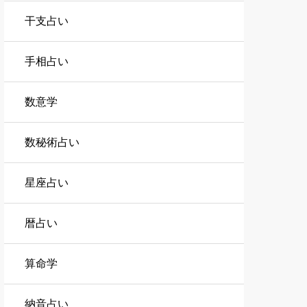
干支占い
手相占い
数意学
数秘術占い
星座占い
暦占い
算命学
納音占い