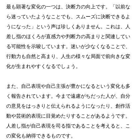
最も顕著な変化の一つは、決断力の向上です。「以前な
ら迷っていたようなことでも、スムーズに決断できるよ
うになった」という声は珍しくありません。これは、人
差し指のほくろが直感力や判断力の高まりと関連してい
る可能性を示唆しています。迷いが少なくなることで、
行動力も自然と高まり、人生の様々な局面で前向きな変
化が生まれやすくなるでしょう。
また、自己表現や自己主張が豊かになるという変化も多
く報告されています。今まで遠慮がちだった人が、自分
の意見をはっきりと伝えられるようになったり、創作活
動や芸術的表現に目覚めたりすることがあるようです。
人差し指が自己表現を司る指であることを考えると、こ
の変化も納得できるものです。
誕生日ランキング
金運神社
金運財布
姓名判断