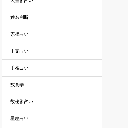
天星術占い
姓名判断
家相占い
干支占い
手相占い
数意学
数秘術占い
星座占い