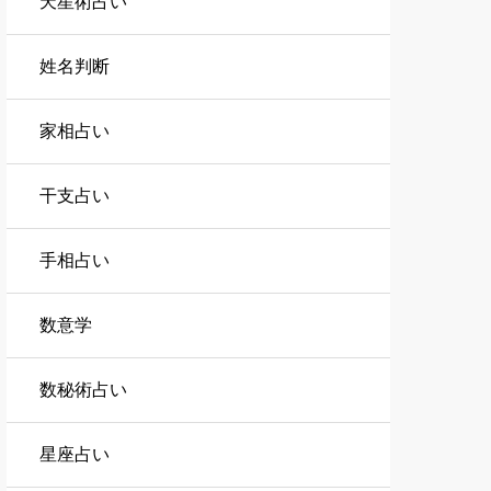
天星術占い
姓名判断
家相占い
干支占い
手相占い
数意学
数秘術占い
星座占い