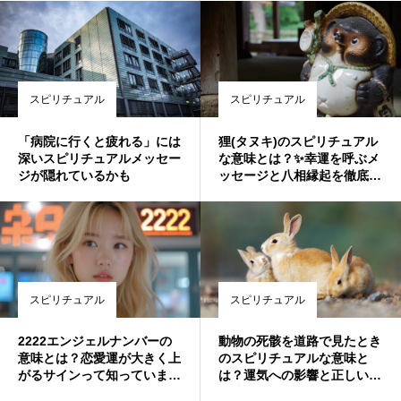
スピリチュアル
スピリチュアル
「病院に行くと疲れる」には
狸(タヌキ)のスピリチュアル
深いスピリチュアルメッセー
な意味とは？✨幸運を呼ぶメ
ジが隠れているかも
ッセージと八相縁起を徹底解
説
スピリチュアル
スピリチュアル
2222エンジェルナンバーの
動物の死骸を道路で見たとき
意味とは？恋愛運が大きく上
のスピリチュアルな意味と
がるサインって知っていまし
は？運気への影響と正しい対
た？
処法🌟