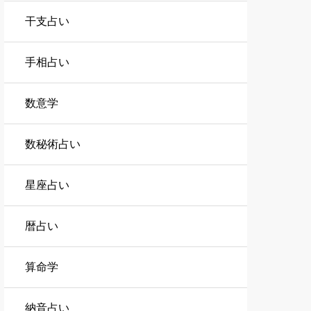
干支占い
手相占い
数意学
数秘術占い
星座占い
暦占い
算命学
納音占い