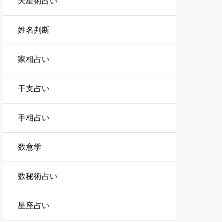
天星術占い
姓名判断
家相占い
干支占い
手相占い
数意学
数秘術占い
星座占い