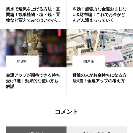
風水で運気を上げる方法・玄
即効！超強力な金運おまじな
関編！観葉植物・塩・鏡・置
い&財布編！これでお金がど
物など変えてみてはいかがで
んどん溜まっっていく
しょう？
開運術
開運術
金運アップが期待できる待ち
普通の人がお金持ちになる方
受け7選｜効果的な使い方も
法4選！金運アップの考え方
解説
コメント