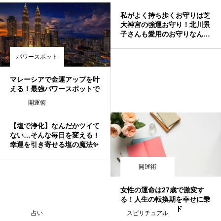
私がよく持ち歩くお守りは芝
大神宮の強運お守り！北川景
子さんも愛用のお守りなんだ
とか
パワースポット
マレーシアで金運アップを叶
える！最強パワースポットで
運気上昇の旅
開運術
【塩で浄化】なんだかツイて
ない…そんな毎日を変える！
幸運を引き寄せる塩の魔法✨
開運術
女性の運命は27歳で激変す
る！人生の転換期を幸せに乗
り越える完全ガイド
占い
スピリチュアル