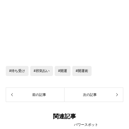
#待ち受け
#邪気払い
#開運
#開運術
前の記事
次の記事
関連記事
パワースポット