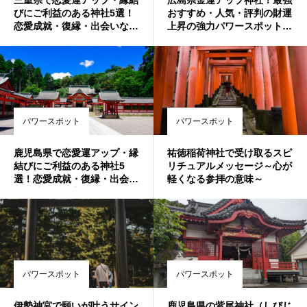
びにご利益のある神社5選！
おすすめ・人気・評判の財運
恋愛成就・復縁・出会いなど
上昇の強力パワースポット！
叶えたい方必見♪最強おすす
宝くじ当選・事業成功・借金
め・人気・評判の強力パワー
返済・玉の輿・商売繁盛のご
スポット！
利益
パワースポット
パワースポット
鹿児島県で恋愛運アップ・縁
祐徳稲荷神社で受け取るスピ
結びにご利益のある神社5
リチュアルメッセージ～心が
選！恋愛成就・復縁・出会い
軽くなる参拝の意味～
など叶えたい方必見♪最強お
すすめ・人気・評判の強力パ
ワースポット！
パワースポット
パワースポット
誕生日ランキング
金運神社
金運財布
姓名判断
伊勢神宮で願いが叶うサイン
鹿児島県の紫尾神社（しびじ