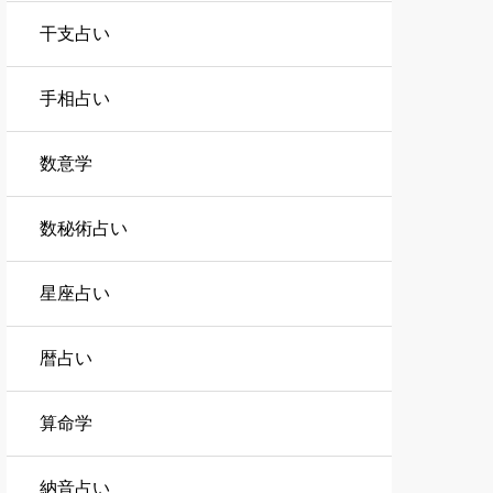
干支占い
手相占い
数意学
数秘術占い
星座占い
暦占い
算命学
納音占い