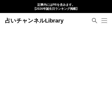
記事内にはPRを含みます。
【2026年誕生日ランキング掲載】
占いチャンネルLibrary
