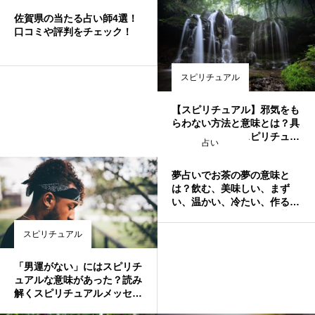
ど
佐賀県の当たる占い師4選！
口コミや評判をチェック！
スピリチュアル
【スピリチュアル】邪気をも
らわない方法と意味とは？具
体的な対処法とスピリチュア
占い
ルメッセージを解説
夢占いでお茶の夢の意味と
は？飲む、美味しい、まず
い、温かい、冷たい、作る、
自分のため、積極的、お茶く
み、捨てる、こぼすなど
スピリチュアル
「男運がない」にはスピリチ
ュアルな意味があった？読み
解くスピリチュアルメッセー
ジ