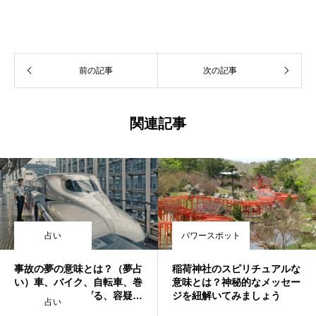
前の記事
次の記事
関連記事
占い
パワースポット
事故の夢の意味とは？（夢占
稲荷神社のスピリチュアルな
い）車、バイク、自転車、巻
意味とは？神秘的なメッセー
き込まれる、逃げる、容疑
ジを紐解いてみましょう
占い
者、轢かれる、家族、上司な