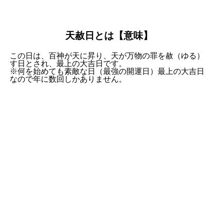
天赦日とは【意味】
この日は、百神が天に昇り、天が万物の罪を赦（ゆる）
す日とされ、最上の大吉日です。
※何を始めても素敵な日（最強の開運日）最上の大吉日
なので年に数回しかありません。