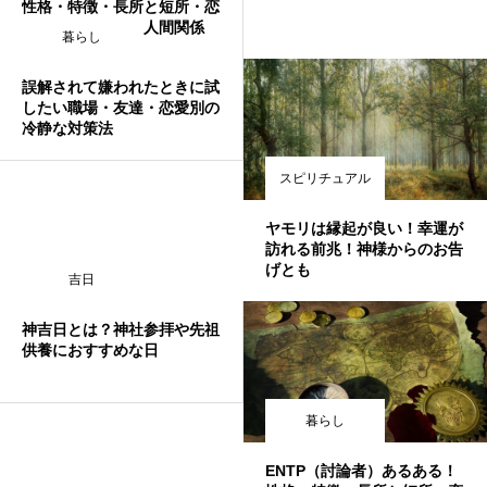
性格・特徴・長所と短所・恋
愛・友情・仕事・人間関係
暮らし
誤解されて嫌われたときに試
したい職場・友達・恋愛別の
冷静な対策法
スピリチュアル
ヤモリは縁起が良い！幸運が
訪れる前兆！神様からのお告
げとも
吉日
神吉日とは？神社参拝や先祖
供養におすすめな日
暮らし
ENTP（討論者）あるある！