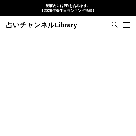
記事内にはPRを含みます。
【2026年誕生日ランキング掲載】
占いチャンネルLibrary
