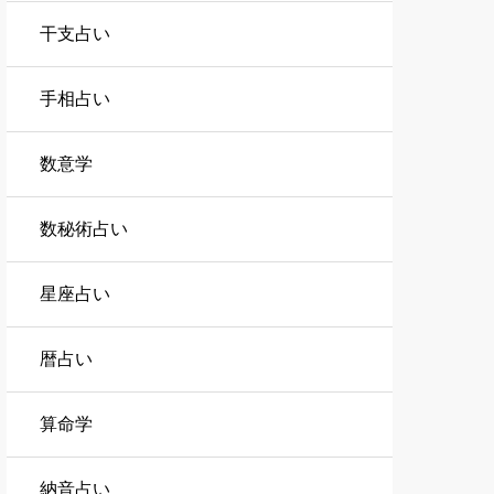
干支占い
手相占い
数意学
数秘術占い
星座占い
暦占い
算命学
納音占い