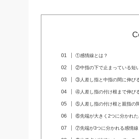
C
①感情線とは？
②中指の下で止まっている短
③人差し指と中指の間に伸び
④人差し指の付け根まで伸び
⑤人差し指の付け根と親指の
⑥先端が大きく2つに分かれた
⑦先端が3つに分かれる感情線