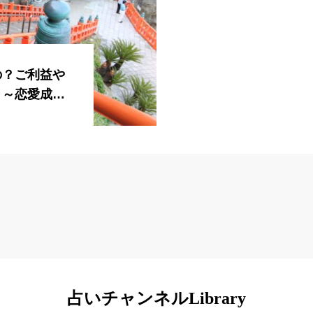
の？ご利益や
！～恋愛成
・海上安全希
占いチャンネルLibrary