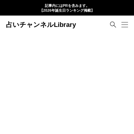
記事内にはPRを含みます。
【2026年誕生日ランキング掲載】
占いチャンネルLibrary
