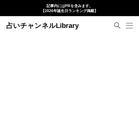
記事内にはPRを含みます。
【2026年誕生日ランキング掲載】
占いチャンネルLibrary
