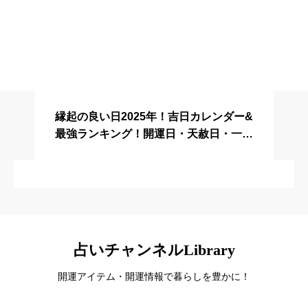
占いランキング
縁起の良い日2025年！吉日カレンダー&
#開運日に関するレビュー一覧
最強ランキング！開運日・天赦日・一粒
万倍日・寅の日・巳の日・不成就日・結
婚・入籍・引越し
占いチャンネルLibrary
開運アイテム・開運情報で暮らしを豊かに！