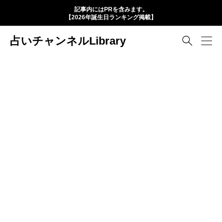
記事内にはPRを含みます。
【2026年誕生日ランキング掲載】
占いチャンネルLibrary
