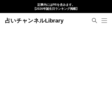
記事内にはPRを含みます。
【2026年誕生日ランキング掲載】
占いチャンネルLibrary
