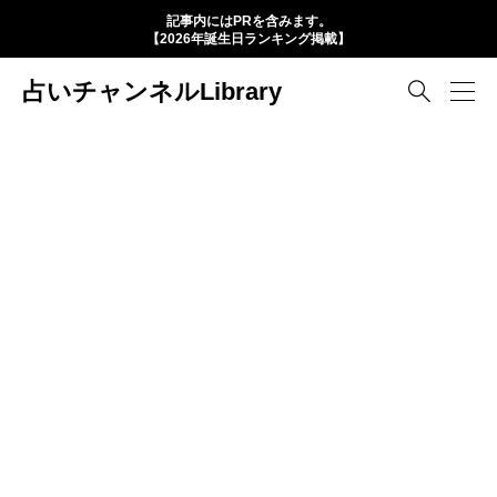
記事内にはPRを含みます。
【2026年誕生日ランキング掲載】
占いチャンネルLibrary
