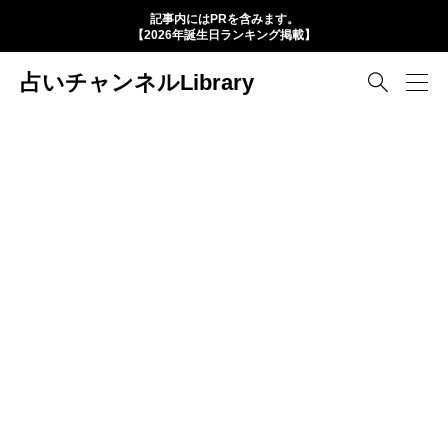
記事内にはPRを含みます。
【2026年誕生日ランキング掲載】
占いチャンネルLibrary
