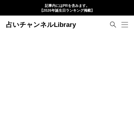
記事内にはPRを含みます。
【2026年誕生日ランキング掲載】
占いチャンネルLibrary
