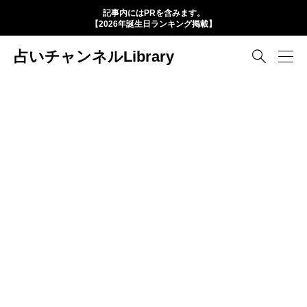
記事内にはPRを含みます。
【2026年誕生日ランキング掲載】
占いチャンネルLibrary
