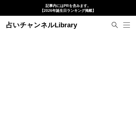
記事内にはPRを含みます。
【2026年誕生日ランキング掲載】
占いチャンネルLibrary
