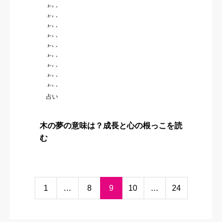
影の夢の意味は？見ないふりした本音と
占い
疲れやすさ
火の夢の意味は？情熱と心の温度を整え
占い
不安
炎の夢の意味は？強い感情と集中力のサ
占い
るサイン
煙の夢の意味は？曖昧な不安と見えにく
占い
イン
黒い雲の夢の意味は？不安が近づく時の
占い
い本音
雨の夢の意味は？感情の浄化と心が潤う
占い
整え方
火をつける夢の意味は？やる気を起こす
占い
サイン
山の夢の意味は？目標と越えたい壁を読
占い
心と始まり
高い山の夢の意味は？大きな目標とプレ
占い
む
山に登る夢の意味は？努力の積み重ねと
占い
ッシャー
森の夢の意味は？心の奥と迷いの中の回
前進
森で迷う夢の意味は？本音を探す途中の
復
木の夢の意味は？成長と心の根っこを読
サイン
む
1
…
8
9
10
…
24