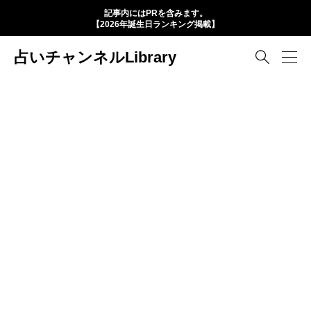
記事内にはPRを含みます。
【2026年誕生日ランキング掲載】
占いチャンネルLibrary
