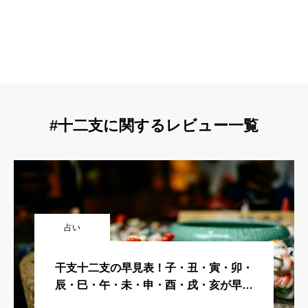
#十二支に関するレビュー一覧
占い
干支十二支の早見表！子・丑・寅・卯・
辰・巳・午・未・申・酉・戌・亥が早わ
かりで占いに便利