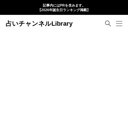
記事内にはPRを含みます。
【2026年誕生日ランキング掲載】
占いチャンネルLibrary
