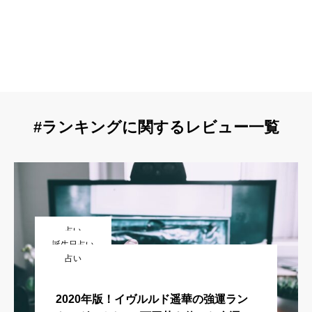
#ランキングに関するレビュー一覧
占い
誕生日占い
占い
イヴルルド遙華が占う2023年マインド
占い芸人・アポロン山崎が占う誕生月×
ナンバー占い運勢ランキング！調べ方や
2020年版！イヴルルド遥華の強運ラン
血液型で占う最強運勢ランキング202
性格も紹介！ヒルナンデスで放送