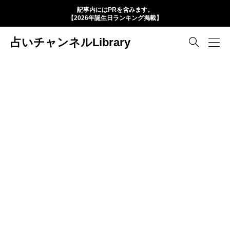
記事内にはPRを含みます。
【2026年誕生日ランキング掲載】
占いチャンネルLibrary
