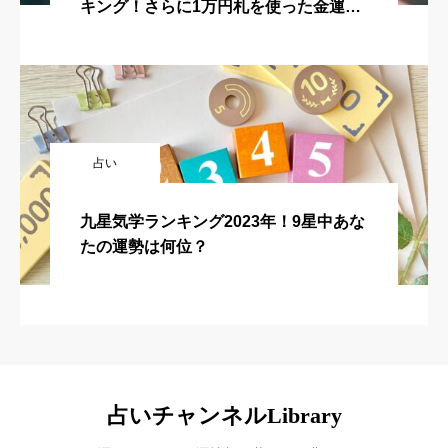
キング！さらに1万円札を使った金運ア
3！よるのブランチ
ップ術や総合運アップ術を紹介！
占い
九星気学ランキング2023年！9星中あな
たの運勢は何位？
占いチャンネルLibrary