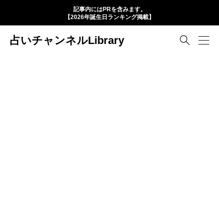
記事内にはPRを含みます。
【2026年誕生日ランキング掲載】
占いチャンネルLibrary
