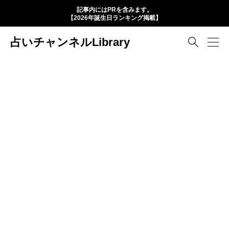
記事内にはPRを含みます。
【2026年誕生日ランキング掲載】
占いチャンネルLibrary
