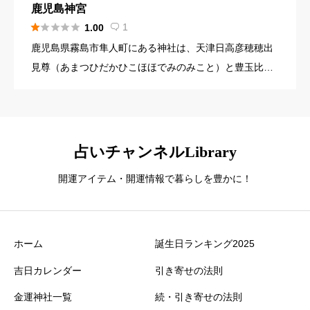
鹿児島神宮





1
1.00

鹿児島県霧島市隼人町にある神社は、天津日高彦穂穂出
見尊（あまつひだかひこほほでみのみこと）と豊玉比売
命（とよたまひめのみこと）を主な神様としてお祀りし
ています。また、仲哀天皇（ちゅうあいてんのう）、神
功皇后（じんぐうこう […]
占いチャンネルLibrary
開運アイテム・開運情報で暮らしを豊かに！
ホーム
誕生日ランキング2025
吉日カレンダー
引き寄せの法則
金運神社一覧
続・引き寄せの法則