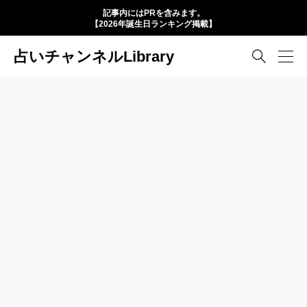
記事内にはPRを含みます。
【2026年誕生日ランキング掲載】
占いチャンネルLibrary
