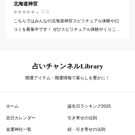
北海道神宮





0
-

こちらではみんなの北海道神宮スピリチュアル体験や口
コミを募集中です！ ぜひスピリチュアル体験やくりこみ
をレビューしてみてね！スピリチュアル体験の例として
は願いが叶った・開運した・悪縁が切れた・除霊でき
た・恋人が出来たなど […]
占いチャンネルLibrary
開運アイテム・開運情報で暮らしを豊かに！
ホーム
誕生日ランキング2025
吉日カレンダー
引き寄せの法則
金運神社一覧
続・引き寄せの法則