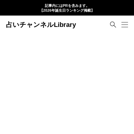
記事内にはPRを含みます。
【2026年誕生日ランキング掲載】
占いチャンネルLibrary
