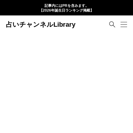
記事内にはPRを含みます。
【2026年誕生日ランキング掲載】
占いチャンネルLibrary
