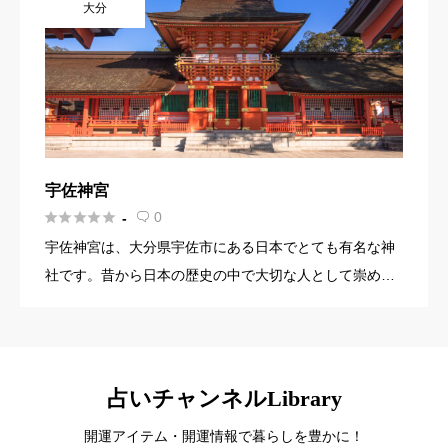
大分
宇佐神宮





0
-

宇佐神宮は、大分県宇佐市にある日本でとても有名な神
社です。昔から日本の歴史の中で大切な人として崇めら
れています。 この神社には三つの重要な建物がありま
す。一番目の建物では八幡大神（はちまんおおかみ）と
いう神様をお祀りして […]
占いチャンネルLibrary
開運アイテム・開運情報で暮らしを豊かに！