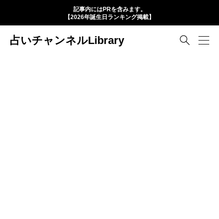
記事内にはPRを含みます。
【2026年誕生日ランキング掲載】
占いチャンネルLibrary
