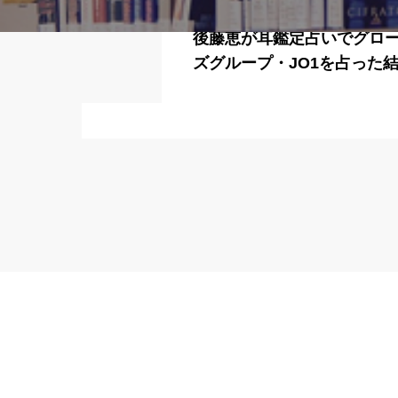
後藤恵が耳鑑定占いでグロ
ズグループ・JO1を占った結
4月28日放送回！突然です
いですか？